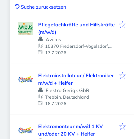
Suche zurücksetzen
Pflegefachkräfte und Hilfskräfte
(m/w/d)
Avicus
15370 Fredersdorf-Vogelsdorf,
Veröffentlicht
:
Deutschland
17.7.2026
Elektroinstallateur / Elektroniker
m/w/d + Helfer
Elektro Gerigk GbR
Trebbin, Deutschland
Veröffentlicht
:
16.7.2026
Elektromonteur m/w/d 1 KV
und/oder 20 KV + Helfer