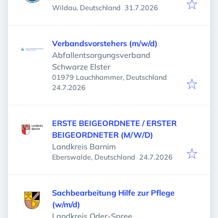
Veröffentlicht
:
Wildau, Deutschland
31.7.2026
Verbandsvorstehers (m/w/d)
Abfallentsorgungsverband
Schwarze Elster
01979 Lauchhammer, Deutschland
Veröffentlicht
:
24.7.2026
ERSTE BEIGEORDNETE / ERSTER
BEIGEORDNETER (M/W/D)
Landkreis Barnim
Veröffentlicht
:
Eberswalde, Deutschland
24.7.2026
Sachbearbeitung Hilfe zur Pflege
(w/m/d)
Landkreis Oder-Spree