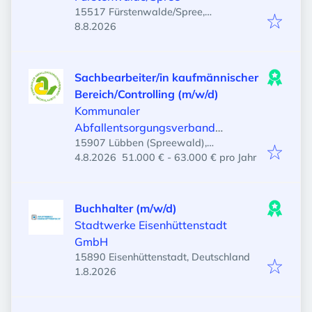
15517 Fürstenwalde/Spree,
Veröffentlicht
:
Deutschland
8.8.2026
Sachbearbeiter/in kaufmännischer
Bereich/Controlling (m/w/d)
Kommunaler
Abfallentsorgungsverband
15907 Lübben (Spreewald),
Niederlausitz
Veröffentlicht
:
Deutschland
4.8.2026
51.000 € - 63.000 € pro Jahr
Buchhalter (m/w/d)
Stadtwerke Eisenhüttenstadt
GmbH
15890 Eisenhüttenstadt, Deutschland
Veröffentlicht
:
1.8.2026