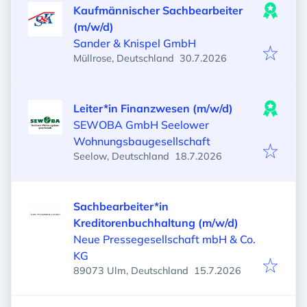
Kaufmännischer Sachbearbeiter
(m/w/d)
Sander & Knispel GmbH
Veröffentlicht
:
Müllrose, Deutschland
30.7.2026
Leiter*in Finanzwesen (m/w/d)
SEWOBA GmbH Seelower
Wohnungsbaugesellschaft
Veröffentlicht
:
Seelow, Deutschland
18.7.2026
Sachbearbeiter*in
Kreditorenbuchhaltung (m/w/d)
Neue Pressegesellschaft mbH & Co.
KG
Veröffentlicht
:
89073 Ulm, Deutschland
15.7.2026