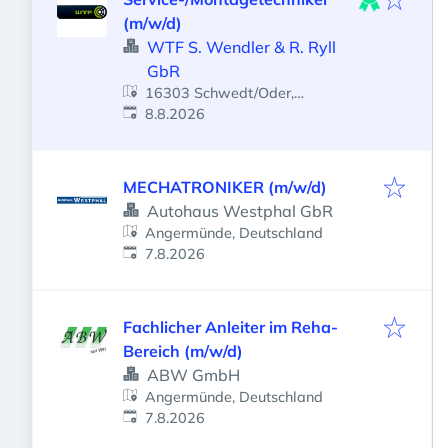
(m/w/d)
WTF S. Wendler & R. Ryll
GbR
16303 Schwedt/Oder,
Veröffentlicht
:
Deutschland
8.8.2026
MECHATRONIKER (m/w/d)
Autohaus Westphal GbR
Angermünde, Deutschland
Veröffentlicht
:
7.8.2026
Fachlicher Anleiter im Reha-
Bereich (m/w/d)
ABW GmbH
Angermünde, Deutschland
Veröffentlicht
:
7.8.2026