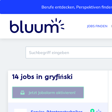
Berufe entdecken, Perspektiven finden
JOBS FINDEN
14 jobs in gryfiński
Jetzt Jobalarm aktivieren!
Service-/Montagetechniker