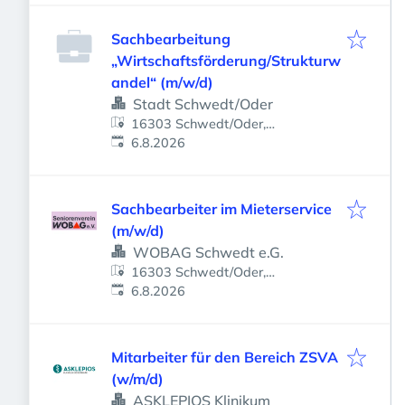
Sachbearbeitung
„Wirtschaftsförderung/Strukturw
andel“ (m/w/d)
Stadt Schwedt/Oder
16303 Schwedt/Oder,
Veröffentlicht
:
Deutschland
6.8.2026
Sachbearbeiter im Mieterservice
(m/w/d)
WOBAG Schwedt e.G.
16303 Schwedt/Oder,
Veröffentlicht
:
Deutschland
6.8.2026
Mitarbeiter für den Bereich ZSVA
(w/m/d)
ASKLEPIOS Klinikum