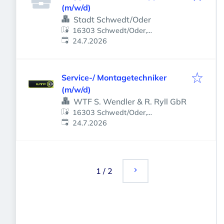
(m/w/d)
Stadt Schwedt/Oder
16303 Schwedt/Oder,
Veröffentlicht
:
Deutschland
24.7.2026
Service-/ Montagetechniker
(m/w/d)
WTF S. Wendler & R. Ryll GbR
16303 Schwedt/Oder,
Veröffentlicht
:
Deutschland
24.7.2026
1
/
2