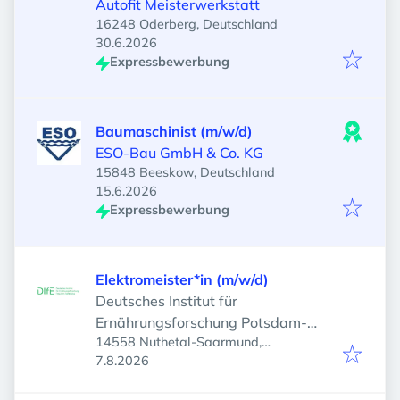
Autofit Meisterwerkstatt
16248 Oderberg, Deutschland
Veröffentlicht
:
30.6.2026
Expressbewerbung
Baumaschinist (m/w/d)
ESO-Bau GmbH & Co. KG
15848 Beeskow, Deutschland
Veröffentlicht
:
15.6.2026
Expressbewerbung
Elektromeister*in (m/w/d)
Deutsches Institut für
Ernährungsforschung Potsdam-
14558 Nuthetal-Saarmund,
Rehbrücke
Veröffentlicht
:
Deutschland
7.8.2026