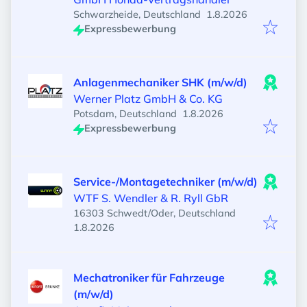
Veröffentlicht
:
Schwarzheide, Deutschland
1.8.2026
Expressbewerbung
Anlagenmechaniker SHK (m/w/d)
Werner Platz GmbH & Co. KG
Veröffentlicht
:
Potsdam, Deutschland
1.8.2026
Expressbewerbung
Service-/Montagetechniker (m/w/d)
WTF S. Wendler & R. Ryll GbR
16303 Schwedt/Oder, Deutschland
Veröffentlicht
:
1.8.2026
Mechatroniker für Fahrzeuge
(m/w/d)