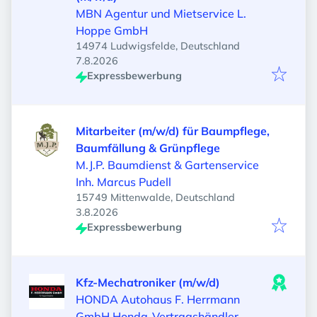
MBN Agentur und Mietservice L.
Hoppe GmbH
14974 Ludwigsfelde, Deutschland
Veröffentlicht
:
7.8.2026
Expressbewerbung
Mitarbeiter (m/w/d) für Baumpflege,
Baumfällung & Grünpflege
M.J.P. Baumdienst & Gartenservice
Inh. Marcus Pudell
15749 Mittenwalde, Deutschland
Veröffentlicht
:
3.8.2026
Expressbewerbung
Kfz-Mechatroniker (m/w/d)
HONDA Autohaus F. Herrmann
GmbH Honda-Vertragshändler