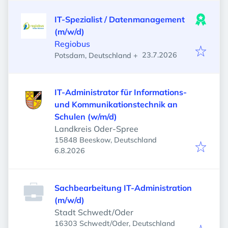
IT-Spezialist / Datenmanagement
(m/w/d)
Regiobus
Veröffentlicht
:
23.7.2026
Potsdam, Deutschland
+
IT-Administrator für Informations-
und Kommunikationstechnik an
Schulen (w/m/d)
Landkreis Oder-Spree
15848 Beeskow, Deutschland
Veröffentlicht
:
6.8.2026
Sachbearbeitung IT-Administration
(m/w/d)
Stadt Schwedt/Oder
16303 Schwedt/Oder, Deutschland