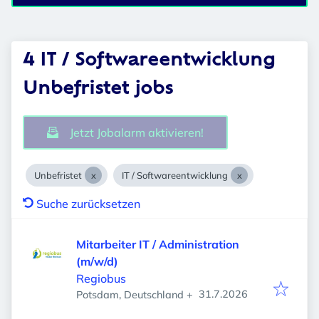
4 IT / Softwareentwicklung
Unbefristet jobs
Jetzt Jobalarm aktivieren!
Unbefristet
IT / Softwareentwicklung
Suche zurücksetzen
Mitarbeiter IT / Administration
(m/w/d)
Regiobus
Veröffentlicht
:
31.7.2026
Potsdam, Deutschland
+