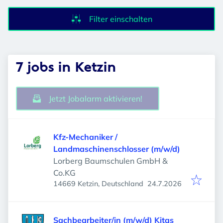
Filter einschalten
7 jobs in Ketzin
Jetzt Jobalarm aktivieren!
Kfz-Mechaniker /
Landmaschinenschlosser (m/w/d)
Lorberg Baumschulen GmbH &
Co.KG
Veröffentlicht
:
14669 Ketzin, Deutschland
24.7.2026
Sachbearbeiter/in (m/w/d) Kitas