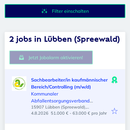
Filter einschalten
2 jobs in Lübben (Spreewald)
Jetzt Jobalarm aktivieren!
Sachbearbeiter/in kaufmännischer
Bereich/Controlling (m/w/d)
Kommunaler
Abfallentsorgungsverband
15907 Lübben (Spreewald),
Niederlausitz
Veröffentlicht
:
Deutschland
4.8.2026
51.000 € - 63.000 € pro Jahr