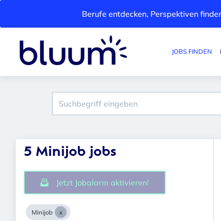
Berufe entdecken, Perspektiven finden
JOBS FINDEN
5 Minijob jobs
Jetzt Jobalarm aktivieren!
Minijob