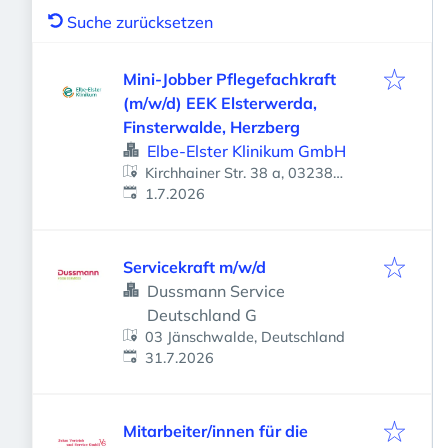
Suche zurücksetzen
Mini-Jobber Pflegefachkraft
(m/w/d) EEK Elsterwerda,
Finsterwalde, Herzberg
Elbe-Elster Klinikum GmbH
Kirchhainer Str. 38 a, 03238
Veröffentlicht
:
Finsterwalde, Deutschland
1.7.2026
Servicekraft m/w/d
Dussmann Service
Deutschland G
03 Jänschwalde, Deutschland
Veröffentlicht
:
31.7.2026
Mitarbeiter/innen für die