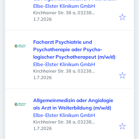
Innere Medizin hausärztlich tätig
Elbe-Elster Klinikum GmbH
Kirchhainer Str. 38 a, 03238
Veröffentlicht
:
Finsterwalde, Deutschland
1.7.2026
Facharzt Psychiatrie und
Psychotherapie oder Psycho-
logischer Psychotherapeut (m/w/d)
Elbe-Elster Klinikum GmbH
Kirchhainer Str. 38 a, 03238
Veröffentlicht
:
Finsterwalde, Deutschland
1.7.2026
Allgemeinmedizin oder Angiologie
als Arzt in Weiterbildung (m/w/d)
Elbe-Elster Klinikum GmbH
Kirchhainer Str. 38 a, 03238
Veröffentlicht
:
Finsterwalde, Deutschland
1.7.2026