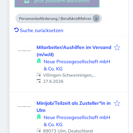
Jetzt Jobalarm aktivieren!
Personenbeförderung / Berufskraftfahrer
Suche zurücksetzen
Mitarbeiter/Aushilfen im Versand
(m/w/d)
Neue Pressegesellschaft mbH
& Co. KG
Villingen-Schwenningen,
Veröffentlicht
:
Deutschland
27.6.2026
Minijob/Teilzeit als Zusteller*in in
Ulm
Neue Pressegesellschaft mbH
& Co. KG
89073 Ulm, Deutschland