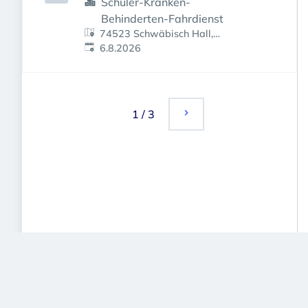
Schüler-Kranken-
Behinderten-Fahrdienst
74523 Schwäbisch Hall,
Veröffentlicht
:
Deutschland
6.8.2026
1
/
3