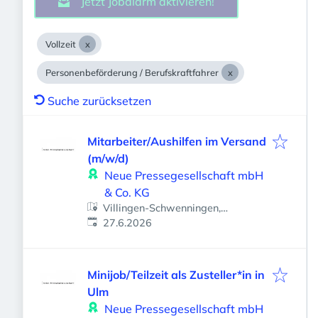
Jetzt Jobalarm aktivieren!
Vollzeit
Personenbeförderung / Berufskraftfahrer
Suche zurücksetzen
Mitarbeiter/Aushilfen im Versand
(m/w/d)
Neue Pressegesellschaft mbH
& Co. KG
Villingen-Schwenningen,
Veröffentlicht
:
Deutschland
27.6.2026
Minijob/Teilzeit als Zusteller*in in
Ulm
Neue Pressegesellschaft mbH