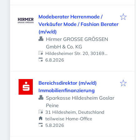
Modeberater Herrenmode /
Verkäufer Mode / Fashion Berater
(m/w/d)
Hirmer GROSSE GRÖSSEN
GmbH & Co. KG
Hildesheimer Str. 20, 30169
Veröffentlicht
:
Hannover, Deutschland
6.8.2026
Bereichsdirektor (m/w/d)
Immobilienfinanzierung
Sparkasse Hildesheim Goslar
Peine
31 Hildesheim, Deutschland
teilweise Home-Office
Veröffentlicht
:
5.8.2026