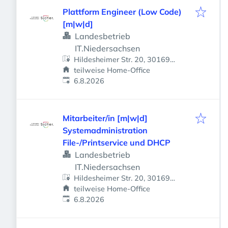
Plattform Engineer (Low Code)
[m|w|d]
Landesbetrieb
IT.Niedersachsen
Hildesheimer Str. 20, 30169
Hannover, Deutschland
teilweise Home-Office
Veröffentlicht
:
6.8.2026
Mitarbeiter/in [m|w|d]
Systemadministration
File-/Printservice und DHCP
Landesbetrieb
IT.Niedersachsen
Hildesheimer Str. 20, 30169
Hannover, Deutschland
teilweise Home-Office
Veröffentlicht
:
6.8.2026