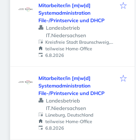
Mitarbeiter/in [m|w|d]
Systemadministration
File-/Printservice und DHCP
Landesbetrieb
IT.Niedersachsen
Kreisfreie Stadt Braunschweig,
Braunschweig, Deutschland
teilweise Home-Office
Veröffentlicht
:
6.8.2026
Mitarbeiter/in [m|w|d]
Systemadministration
File-/Printservice und DHCP
Landesbetrieb
IT.Niedersachsen
Lüneburg, Deutschland
teilweise Home-Office
Veröffentlicht
:
6.8.2026