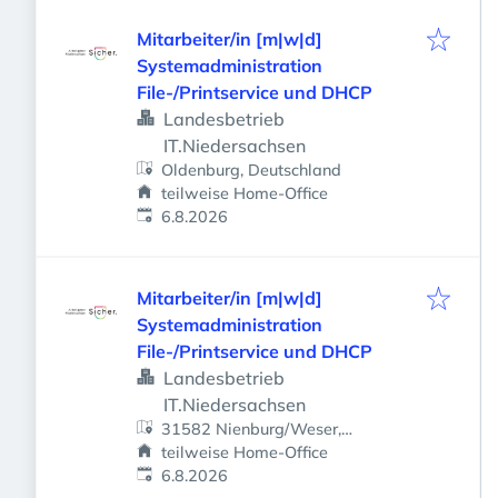
Mitarbeiter/in [m|w|d]
Systemadministration
File-/Printservice und DHCP
Landesbetrieb
IT.Niedersachsen
Oldenburg, Deutschland
teilweise Home-Office
Veröffentlicht
:
6.8.2026
Mitarbeiter/in [m|w|d]
Systemadministration
File-/Printservice und DHCP
Landesbetrieb
IT.Niedersachsen
31582 Nienburg/Weser,
Deutschland
teilweise Home-Office
Veröffentlicht
:
6.8.2026