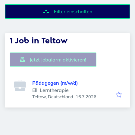
Filter einschalten
1 Job in Teltow
Jetzt Jobalarm aktivieren!
Pädagogen (m/w/d)
Elli Lerntherapie
Veröffentlicht
:
Teltow, Deutschland
16.7.2026