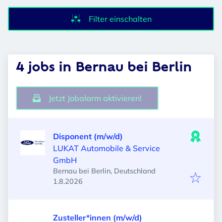
Filter einschalten
4 jobs in Bernau bei Berlin
Jetzt Jobalarm aktivieren!
Disponent (m/w/d)
LUKAT Automobile & Service
GmbH
Bernau bei Berlin, Deutschland
Veröffentlicht
:
1.8.2026
Zusteller*innen (m/w/d)