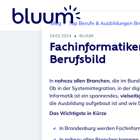
n, installieren u
nd warten IT-S
ysteme. (Symb
Blog
Top Berufe & Ausbildungen B
olfoto)
19.02.2024
●
BLUUM
Fachinformatiker
Berufsbild
In
nahezu allen Branchen
, die im Bun
Ob in der Systemintegration, in der d
Informatik ist ein spannendes,
vielseit
die Ausbildung aufgebaut ist und wie 
Das Wichtigste in Kürze
In Brandenburg werden Fachinform
In nahezu allen Branchen kommen 