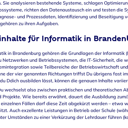
Sie analysieren bestehende Systeme, schlagen Optimierunge
systeme, richten den Datenaustausch ein und testen die 
gnose- und Prozessdaten, Identifizierung und Beseitigung 
gehören zu ihren Aufgaben.
inhalte für Informatik in Branden
atik in Brandenburg gehören die Grundlagen der Informatik 
u Netzwerken und Betriebssystemen, die IT-Sicherheit, die w
integration sowie Teilbereiche der Betriebswirtschaft un
ine der vier genannten Richtungen triffst Du übrigens fast 
du Ddich ausbilden lässt, können die genauen Inhalte variier
Du wechselst also zwischen praktischen und theoretischen A
 Projekte. Wie bereits erwähnt, dauert die Ausbildung zum/z
In einzelnen Fällen darf diese Zeit abgekürzt werden – etwa
tzt. Auch exzellente Leistungen in Betrieb oder Schule (wäh
er Umständen zu einer Verkürzung der Lehrdauer führen (ko