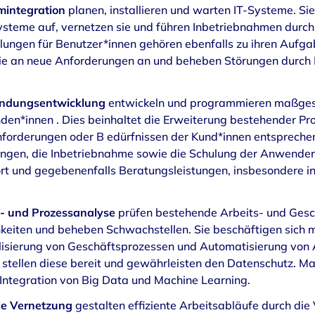
mintegration
planen, installieren und warten IT-Systeme. S
steme auf, vernetzen sie und führen Inbetriebnahmen durch.
ngen für Benutzer*innen gehören ebenfalls zu ihren Aufga
ie an neue Anforderungen an und beheben Störungen durch
endungsentwicklung
entwickeln und programmieren maßgesc
den*innen . Dies beinhaltet die Erweiterung bestehender P
nforderungen oder B edürfnissen der Kund*innen entspreche
ngen, die Inbetriebnahme sowie die Schulung der Anwender
rt und gegebenenfalls Beratungsleistungen, insbesondere in
n- und Prozessanalyse
prüfen bestehende Arbeits- und Gesc
keiten und beheben Schwachstellen. Sie beschäftigen sich mi
lisierung von Geschäftsprozessen und Automatisierung von 
, stellen diese bereit und gewährleisten den Datenschutz. 
Integration von Big Data und Machine Learning.
ale Vernetzung
gestalten effiziente Arbeitsabläufe durch di