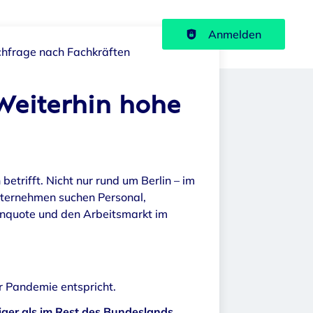
Haupt-Navigation
Anmelden
chfrage nach Fachkräften
Weiterhin hohe
trifft. Nicht nur rund um Berlin – im
nternehmen suchen Personal,
senquote und den Arbeitsmarkt im
r Pandemie entspricht.
iger als im Rest des Bundeslands
.