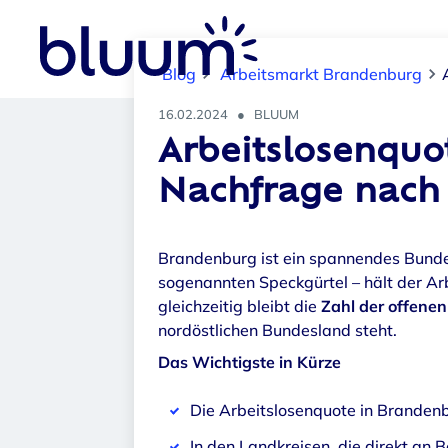
age nach quali
fizieren Arbeits
kräften. (Symb
Blog
Arbeitsmarkt Brandenburg
olfoto)
16.02.2024
●
BLUUM
Arbeitslosenquo
Nachfrage nach 
Brandenburg ist ein spannendes Bundes
sogenannten Speckgürtel – hält der A
gleichzeitig bleibt die
Zahl der offenen 
nordöstlichen Bundesland steht.
Das Wichtigste in Kürze
Die Arbeitslosenquote in Branden
In den Landkreisen, die direkt an B