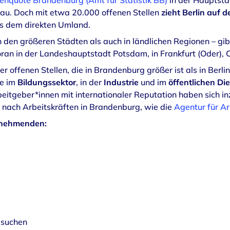
senquote Brandenburg (Amt für Statistik BB)
in der Hauptsta
au. Doch mit etwa 20.000 offenen Stellen
zieht Berlin auf 
us dem direkten Umland.
 den größeren Städten als auch in ländlichen Regionen – gib
voran in der Landeshauptstadt Potsdam, in Frankfurt (Oder),
 offenen Stellen, die in Brandenburg größer ist als in Berli
ie im
Bildungssektor
, in der
Industrie
und im
öffentlichen Di
rbeitgeber*innen mit internationaler Reputation haben sich i
nach Arbeitskräften in Brandenburg, wie die
Agentur für Ar
tnehmenden:
 suchen